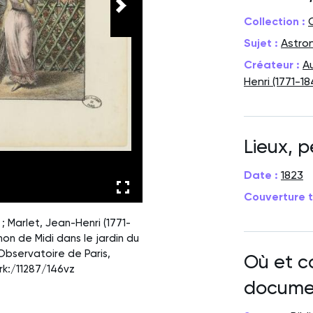
Collection :
Sujet :
Astro
Créateur :
Au
Henri (1771-18
Lieux, 
Date :
1823
Couverture t
; Marlet, Jean-Henri (1771-
anon de Midi dans le jardin du
 Observatoire de Paris,
Où et c
rk:/11287/146vz
docume