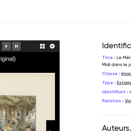
Identifi
Titre :
Le Méri
iginal)
Midi dans le j
Classe :
Ima
Type :
Estam
Identifiant :
Relation :
Vo
Auteurs,