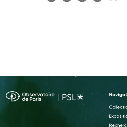
Navigat
Collecti
Expositi
Recher