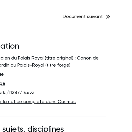
Document suivant
cation
dien du Palais Royal (titre original) ; Canon de
ardin du Palais-Royal (titre forgé)
ge
pe
ark:/11287/146vz
ir la notice complète dans Cosmos
 sujets, disciplines