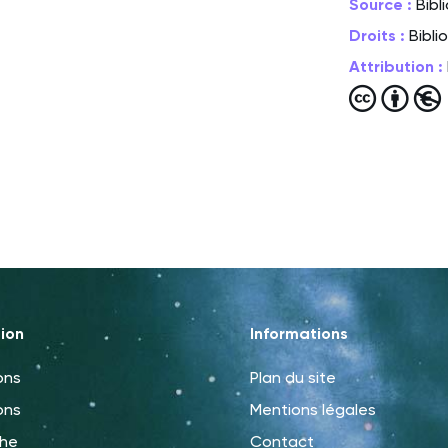
Source :
Bibl
Droits :
Bibli
Attribution :
ion
Informations
ons
Plan du site
ons
Mentions légales
che
Contact