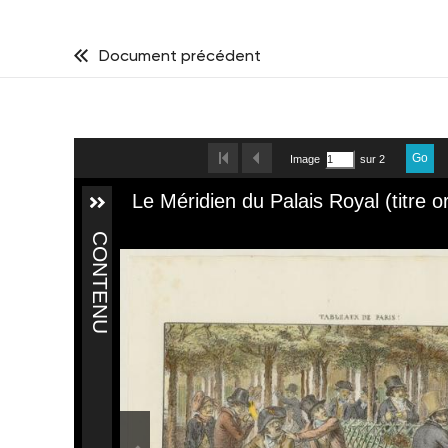
Document précédent
Go
Image
sur 2
Le Méridien du Palais Royal (titre or
CONTENU